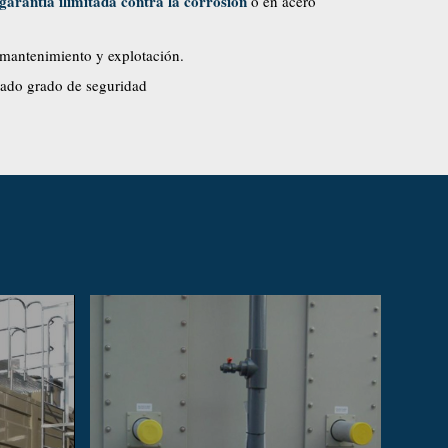
arantía ilimitada contra la corrosión
o en acero
mantenimiento y explotación.
evado grado de seguridad