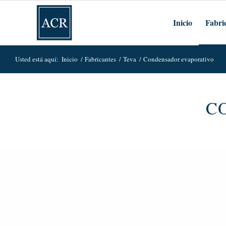
Inicio
Fabri
Usted está aquí:
Inicio
/
Fabricantes
/
Teva
/
Condensador evaporativo
C