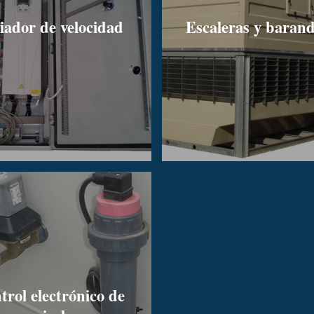
iador de velocidad
Escaleras y barand
trol electrónico de