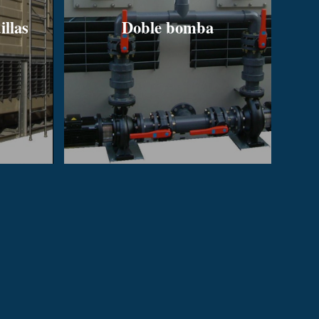
illas
Doble bomba