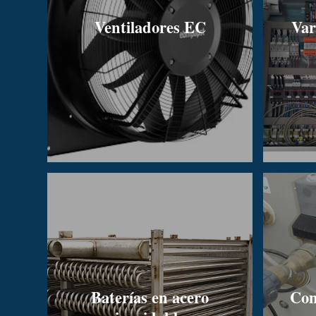
Ventiladores EC
Var
Baterías en acero
Con