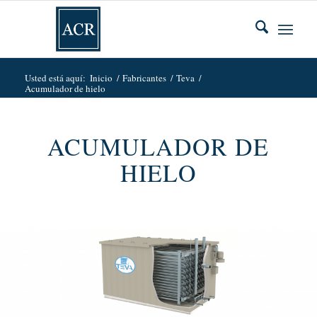
Usted está aquí:
Inicio
/
Fabricantes
/
Teva
/
Acumulador de hielo
ACUMULADOR DE
HIELO